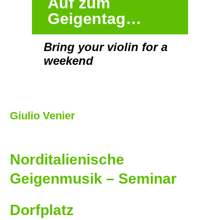
Auf zum
Geigentag…
Bring your violin for a
weekend
Giulio Venier
Norditalienische
Geigenmusik
– Seminar
Dorfplatz