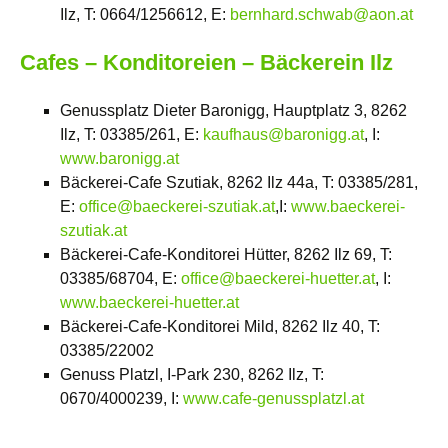
Ilz, T: 0664/1256612, E:
bernhard.schwab@aon.at
Cafes – Konditoreien – Bäckerein Ilz
Genussplatz Dieter Baronigg, Hauptplatz 3, 8262
Ilz, T: 03385/261, E:
kaufhaus@baronigg.at
, I:
www.baronigg.at
Bäckerei-Cafe Szutiak, 8262 Ilz 44a, T: 03385/281,
E:
office@baeckerei-szutiak.at
,I:
www.baeckerei-
szutiak.at
Bäckerei-Cafe-Konditorei Hütter, 8262 Ilz 69, T:
03385/68704, E:
office@baeckerei-huetter.at
, I:
www.baeckerei-huetter.at
Bäckerei-Cafe-Konditorei Mild, 8262 Ilz 40, T:
03385/22002
Genuss Platzl, I-Park 230, 8262 Ilz, T:
0670/4000239, I:
www.cafe-genussplatzl.at