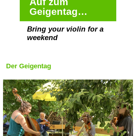
Auf zum
Geigentag…
Bring your violin for a
weekend
Der Geigentag