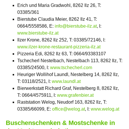
Erich und Maria Gradwohl, 8262 Ilz 26, T:
03385/361
Bierstube Claudia Meier, 8262 Ilz 41, T:
0664/5558586, E:
info@bierstube-ilz.at
, I:
www.bierstube-ilz.at
Ilzer Krone, 8262 Ilz 252, T: 03385/72146, I:
www.ilzer-krone-restaurant-pizzeria-ilz.at
Pizzeria Edi, 8262 Ilz 63, T: 0664/93383107
Tschecherl Nestelbach, Nestelbach 113, 8262 Ilz, T:
03385/24500, I:
www.tschecherl.com
Heuriger Wollihof Laundl, Nestelberg 14, 8262 Ilz,
T: 03118/2521, I:
www.laundl.at
Bierwerkstatt Richard Graf, Nestelberg 8, 8262 Ilz,
T: 0664/4575911, I:
www.grafenbier.at
Raststation Welog, Neudorf 163, 8262 Ilz, T:
03385/66099, E:
office@welog.at
, I:
www.welog.at
Buschenschenken & Mostschenke in