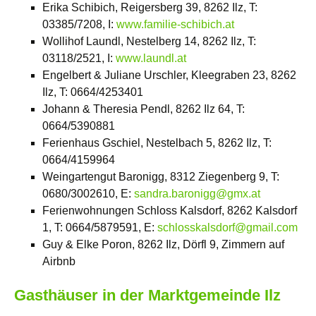
Erika Schibich, Reigersberg 39, 8262 Ilz, T:
03385/7208, I:
www.familie-schibich.at
Wollihof Laundl, Nestelberg 14, 8262 Ilz, T:
03118/2521, I:
www.laundl.at
Engelbert & Juliane Urschler, Kleegraben 23, 8262
Ilz, T: 0664/4253401
Johann & Theresia Pendl, 8262 Ilz 64, T:
0664/5390881
Ferienhaus Gschiel, Nestelbach 5, 8262 Ilz, T:
0664/4159964
Weingartengut Baronigg, 8312 Ziegenberg 9, T:
0680/3002610, E:
sandra.baronigg@gmx.at
Ferienwohnungen Schloss Kalsdorf, 8262 Kalsdorf
1, T: 0664/5879591, E:
schlosskalsdorf@gmail.com
Guy & Elke Poron, 8262 Ilz, Dörfl 9, Zimmern auf
Airbnb
Gasthäuser in der Marktgemeinde Ilz